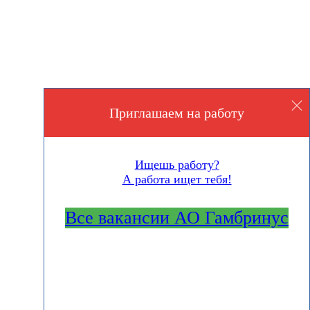
Приглашаем на работу
Ищешь работу?
А работа ищет тебя!
Все вакансии АО Гамбринус