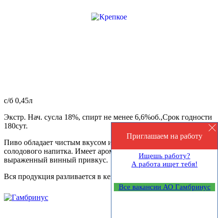
с/б 0,45л
Экстр. Нач. сусла 18%, спирт не менее 6,6%об.,Срок годности
180сут.
Приглашаем на работу
Пиво обладает чистым вкусом и ароматом сброженного
солодового напитка. Имеет аромат солода, хмеля и
Ищешь работу?
выраженный винный привкус.
А работа ищет тебя!
Вся продукция разливается в кеги
Все вакансии АО Гамбринус