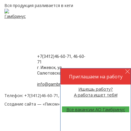
Вся продукция разливается в кеги
+7(3412)46-60-71, 46-60-
71
г. Ижевск, ул.
Салютовская , 77
Приглашаем на работу
info@gambrinus-izh.ru
Ищешь работу?
А работа ищет тебя!
Телефон: +7(3412)46-60-71, 46-60-32,
Создание сайта —
«Пиком»
Все вакансии АО Гамбринус