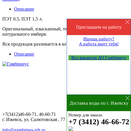
Описание
ПЭТ 0,5, ПЭТ 1,5 л.
Приглашаем на работу
Оригинальный, изысканный, терпкий напиток с ароматом
натурального имбиря.
Ищешь работу?
Вся продукция разливается в кеги
А работа ищет тебя!
Описание
Все вакансии АО Гамбринус
Доставка воды по г. Ижевску
+7(3412)46-60-71, 46-60-71
Номер для заказа:
г. Ижевск, ул. Салютовская , 77
+7 (3412) 46-66-72
info@gambrinus-izh.ru