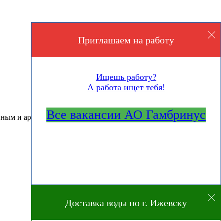
Приглашаем на работу
Ищешь работу?
А работа ищет тебя!
Все вакансии АО Гамбринус
нным и ароматным.
Доставка воды по г. Ижевску